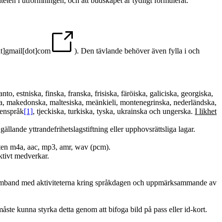
teten i utformningen, och att budskapet är tydligt formulerat.
gmail[dot]com
)
. Den tävlande behöver även fylla i och
o, estniska, finska, franska, frisiska, färöiska, galiciska, georgiska,
giska, makedonska, maltesiska, meänkieli, montenegrinska, nederländska,
kenspråk
[1]
, tjeckiska, turkiska, tyska, ukrainska och ungerska.
I likhet
ällande yttrandefrihetslagstiftning eller upphovsrättsliga lagar.
aten m4a, aac, mp3, amr, wav (pcm).
aktivt medverkar.
n i samband med aktiviteterna kring språkdagen och uppmärksammande av
ste kunna styrka detta genom att bifoga bild på pass eller id-kort.