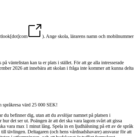
outlook[dot]com
)
. Ange skola, lärarens namn och mobilnummer
å väntelistan kan ta er plats i stället. För att ge alla intresserade
ember 2026 att innebära att skolan i fråga inte kommer att kunna delta
r en språkresa värd 25 000 SEK!
r du befinner dig, utan att du avslöjar namnet på platsen i
ur det ser ut. Poängen är att det ska vara lagom svårt att gissa
n ska vara max 1 minut lång. Spela in en ljudhälsning på ett av de språk
till tävlingen. Deltagaren (och hens vårdnadshavare) ansvarar för att