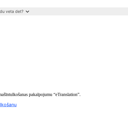
du veta det?
 mašīntulkošanas pakalpojumu “eTranslation”.
ulkošanu