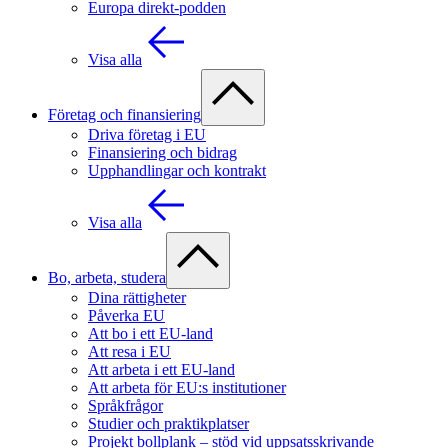
Europa direkt-podden
Visa alla
Företag och finansiering
Driva företag i EU
Finansiering och bidrag
Upphandlingar och kontrakt
Visa alla
Bo, arbeta, studera
Dina rättigheter
Påverka EU
Att bo i ett EU-land
Att resa i EU
Att arbeta i ett EU-land
Att arbeta för EU:s institutioner
Språkfrågor
Studier och praktikplatser
Projekt bollplank – stöd vid uppsatsskrivande