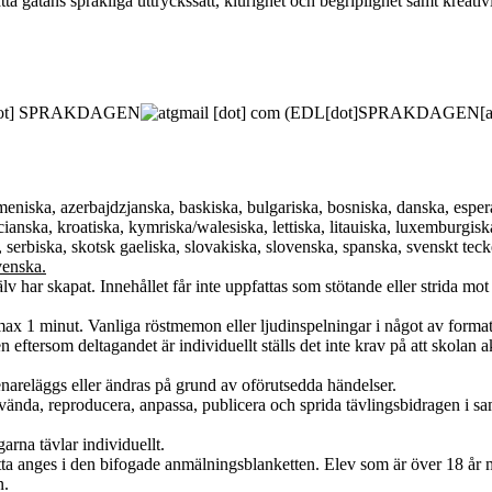
 gåtans språkliga uttryckssätt, klurighet och begriplighet samt kreativi
ot]
SPRAKDAGEN
gmail
[dot]
com
(
EDL[dot]SPRAKDAGEN[at]
eniska, azerbajdzjanska, baskiska, bulgariska, bosniska, danska, esperant
lencianska, kroatiska, kymriska/walesiska, lettiska, litauiska, luxembur
 serbiska, skotsk gaeliska, slovakiska, slovenska, spanska, svenskt tec
venska.
 har skapat. Innehållet får inte uppfattas som stötande eller strida mot g
, max 1 minut. Vanliga röstmemon eller ljudinspelningar i något av form
eftersom deltagandet är individuellt ställs det inte krav på att skolan 
enareläggs eller ändras på grund av oförutsedda händelser.
t använda, reproducera, anpassa, publicera och sprida tävlingsbidrage
arna tävlar individuellt.
ta anges i den bifogade anmälningsblanketten. Elev som är över 18 år må
n.