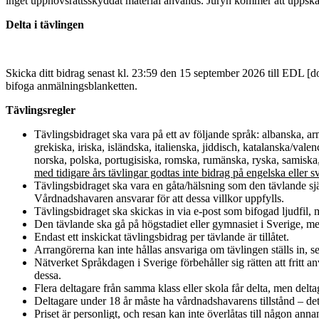
inget upphovsrättsskyddat material används. Juryn kommer att uppskatta
Delta i tävlingen
Skicka ditt bidrag senast kl. 23:59 den 15 september 2026 till
EDL
[d
bifoga anmälningsblanketten.
Tävlingsregler
Tävlingsbidraget ska vara på ett av följande språk: albanska, arm
grekiska, iriska, isländska, italienska, jiddisch, katalanska/va
norska, polska, portugisiska, romska, rumänska, ryska, samiska,
med tidigare års tävlingar godtas inte bidrag på engelska eller s
Tävlingsbidraget ska vara en gåta/hälsning som den tävlande själv
Vårdnadshavaren ansvarar för att dessa villkor uppfylls.
Tävlingsbidraget ska skickas in via e-post som bifogad ljudfil
Den tävlande ska gå på högstadiet eller gymnasiet i Sverige, men 
Endast ett inskickat tävlingsbidrag per tävlande är tillåtet.
Arrangörerna kan inte hållas ansvariga om tävlingen ställs in, s
Nätverket Språkdagen i Sverige förbehåller sig rätten att frit
dessa.
Flera deltagare från samma klass eller skola får delta, men deltag
Deltagare under 18 år måste ha vårdnadshavarens tillstånd – det
Priset är personligt, och resan kan inte överlåtas till någon anna