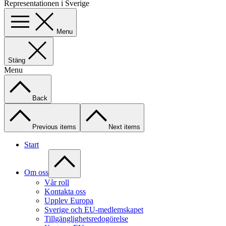
Representationen i Sverige
Menu
Stäng
Menu
Back
Previous items
Next items
Start
Om oss
Vår roll
Kontakta oss
Upplev Europa
Sverige och EU-medlemskapet
Tillgänglighetsredogörelse