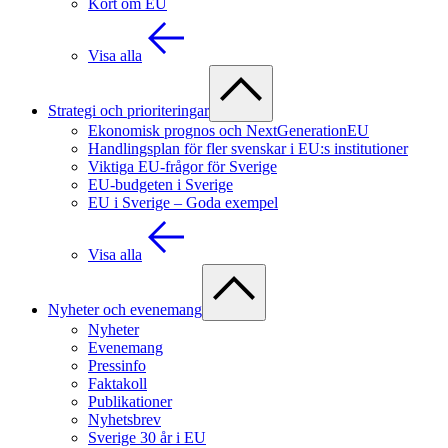
Kort om EU
Visa alla
Strategi och prioriteringar
Ekonomisk prognos och NextGenerationEU
Handlingsplan för fler svenskar i EU:s institutioner
Viktiga EU-frågor för Sverige
EU-budgeten i Sverige
EU i Sverige – Goda exempel
Visa alla
Nyheter och evenemang
Nyheter
Evenemang
Pressinfo
Faktakoll
Publikationer
Nyhetsbrev
Sverige 30 år i EU