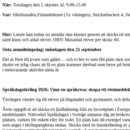
När:
Torsdagen den 1 oktober, kl. 9.00-15.00
Var:
Sibeliussalen,Finlandshuset (3:e våningen), Snickarbacken 4, S
Hur:
Lärare kan redan nu anmäla sina klasser genom att skicka ett mej
samt klass och antal elever. OBS! Maxantal elever per skola: 60.
Sista anmälningsdag: måndagen den 21 september
Det är först till kvarn som gäller… och vi ber er som fått plats men som f
skolor en ärlig chans att få en plats kommer återbud som beror på bris
i motsvarande aktivitet nästa år.
Språkdagstävling 2026: Vinn en språkresa: skapa ett röstmeddela
Tävlingen vänder sig till elever på högstadiet och gymnasiet, och delt
Årets uppgift är att skicka en ljudhälsning från en favoritplats i Euro
meddelandet. Nätverket Språkdagen i Sverige utmanar dig att beskriva p
platsen, varken för enkelt eller för svårt. En plats kan till exempel va
som anges i tävlingsreglerna nedan. Skicka med en transkribering av gå