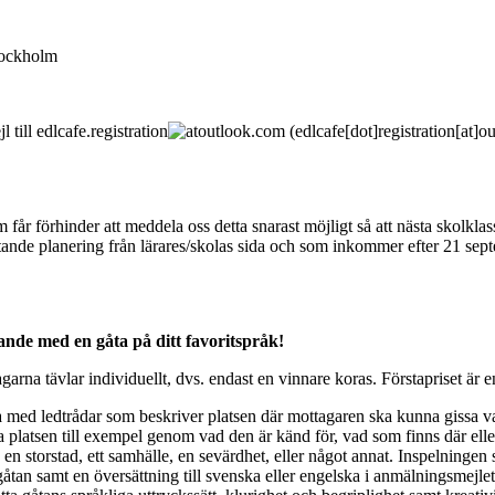
tockholm
l till
edlcafe
.
registration
outlook
.
com
(
edlcafe[dot]registration[at]
år förhinder att meddela oss detta snarast möjligt så att nästa skolklass p
tande planering från lärares/skolas sida och som inkommer efter 21 sept
nde med en gåta på ditt favoritspråk!
agarna tävlar individuellt, dvs. endast en vinnare koras. Förstapriset ä
pa med ledtrådar som beskriver platsen där mottagaren ska kunna gissa va
latsen till exempel genom vad den är känd för, vad som finns där eller h
ra en storstad, ett samhälle, en sevärdhet, eller något annat. Inspelninge
tan samt en översättning till svenska eller engelska i anmälningsmejlet 