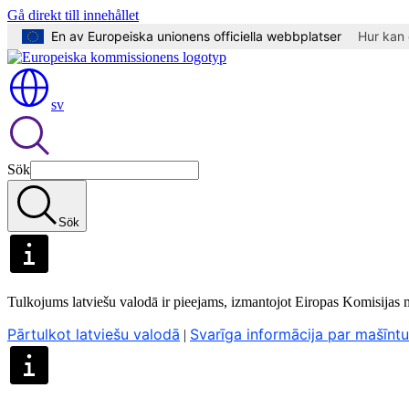
Gå direkt till innehållet
En av Europeiska unionens officiella webbplatser
Hur kan 
sv
Sök
Sök
Tulkojums latviešu valodā ir pieejams, izmantojot Eiropas Komisijas
Pārtulkot latviešu valodā
Svarīga informācija par mašīnt
|