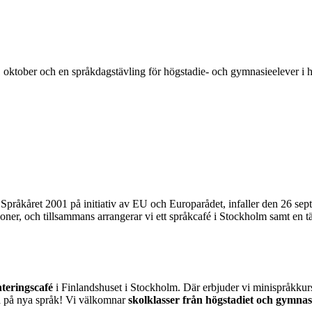
 oktober och en språkdagstävling för högstadie- och gymnasieelever i 
åkåret 2001 på initiativ av EU och Europarådet, infaller den 26 septembe
tioner, och tillsammans arrangerar vi ett språkcafé i Stockholm samt en tä
nteringscafé
i Finlandshuset i Stockholm. Där erbjuder vi minispråkkurser 
ova på nya språk! Vi välkomnar
skolklasser från högstadiet och gymnas