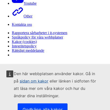
Youtube
Other
Kontakta oss
Rapportera sårbarheter i it-systemen
Språkpolicy för våra webbplatser
Kakor (cookies)
Integritetspolicy
Rättsligt meddelande
Den här webbplatsen använder kakor. Gå in
på
sidan om kakor
eller länken i sidfoten för
att läsa mer om våra kakor och hur du
ändrar dina inställningar.
Godkänn alla kakor