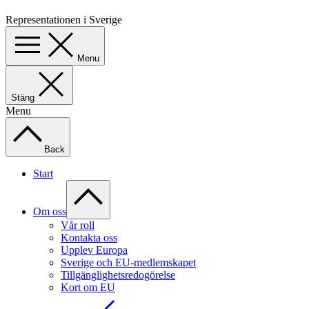
Representationen i Sverige
Menu
Stäng
Menu
Back
Start
Om oss
Vår roll
Kontakta oss
Upplev Europa
Sverige och EU-medlemskapet
Tillgänglighetsredogörelse
Kort om EU