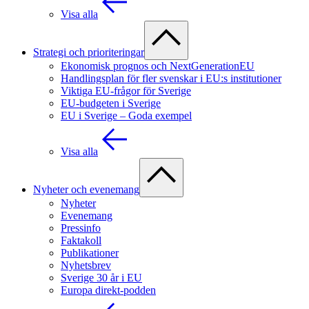
Visa alla
Strategi och prioriteringar
Ekonomisk prognos och NextGenerationEU
Handlingsplan för fler svenskar i EU:s institutioner
Viktiga EU-frågor för Sverige
EU-budgeten i Sverige
EU i Sverige – Goda exempel
Visa alla
Nyheter och evenemang
Nyheter
Evenemang
Pressinfo
Faktakoll
Publikationer
Nyhetsbrev
Sverige 30 år i EU
Europa direkt-podden