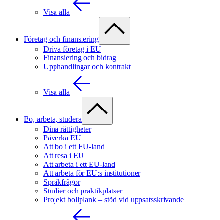
Visa alla
Företag och finansiering
Driva företag i EU
Finansiering och bidrag
Upphandlingar och kontrakt
Visa alla
Bo, arbeta, studera
Dina rättigheter
Påverka EU
Att bo i ett EU-land
Att resa i EU
Att arbeta i ett EU-land
Att arbeta för EU:s institutioner
Språkfrågor
Studier och praktikplatser
Projekt bollplank – stöd vid uppsatsskrivande