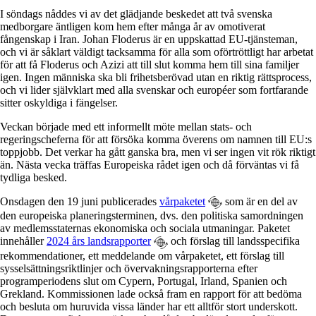
I söndags nåddes vi av det glädjande beskedet att två svenska
medborgare äntligen kom hem efter många år av omotiverat
fångenskap i Iran. Johan Floderus är en uppskattad EU-tjänsteman,
och vi är såklart väldigt tacksamma för alla som oförtröttligt har arbetat
för att få Floderus och Azizi att till slut komma hem till sina familjer
igen. Ingen människa ska bli frihetsberövad utan en riktig rättsprocess,
och vi lider självklart med alla svenskar och européer som fortfarande
sitter oskyldiga i fängelser.
Veckan började med ett informellt möte mellan stats- och
regeringscheferna för att försöka komma överens om namnen till EU:s
toppjobb. Det verkar ha gått ganska bra, men vi ser ingen vit rök riktigt
än. Nästa vecka träffas Europeiska rådet igen och då förväntas vi få
tydliga besked.
Onsdagen den 19 juni publicerades
vårpaketet
som är en del av
den europeiska planeringsterminen, dvs. den politiska samordningen
av medlemsstaternas ekonomiska och sociala utmaningar. Paketet
innehåller
2024 års landsrapporter
och förslag till landsspecifika
rekommendationer, ett meddelande om vårpaketet, ett förslag till
sysselsättningsriktlinjer och övervakningsrapporterna efter
programperiodens slut om Cypern, Portugal, Irland, Spanien och
Grekland. Kommissionen lade också fram en rapport för att bedöma
och besluta om huruvida vissa länder har ett alltför stort underskott.