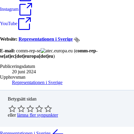
Instagram
YouTube
Website:
Representationen i Sverige
E-mail:
comm-rep-se
ec
.
europa
.
eu
(
comm-rep-
se[at]ec[dot]europa[dot]eu
)
Publiceringsdatum
20 juni 2024
Upphovsman
Representationen i Sverige
Betygsätt sidan
eller
lämna fler synpunkter
Representationen i Sverige