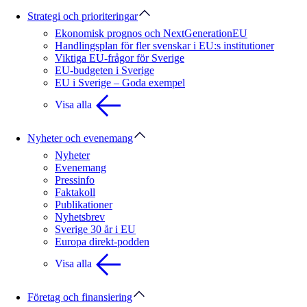
Strategi och prioriteringar
Ekonomisk prognos och NextGenerationEU
Handlingsplan för fler svenskar i EU:s institutioner
Viktiga EU-frågor för Sverige
EU-budgeten i Sverige
EU i Sverige – Goda exempel
Visa alla
Nyheter och evenemang
Nyheter
Evenemang
Pressinfo
Faktakoll
Publikationer
Nyhetsbrev
Sverige 30 år i EU
Europa direkt-podden
Visa alla
Företag och finansiering