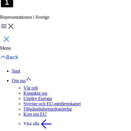
Representationen i Sverige
Menu
Stäng
Menu
Back
Start
Om oss
Vår roll
Kontakta oss
Upplev Europa
Sverige och EU-medlemskapet
Tillgänglighetsredogörelse
Kort om EU
Visa alla