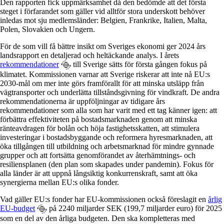
Den rapporten fick uppmärksamhet då den bedömde att det första
steget i förfarandet som gäller vid alltför stora underskott behöver
inledas mot sju medlemsländer: Belgien, Frankrike, Italien, Malta,
Polen, Slovakien och Ungern.
För de som vill få bättre insikt om Sveriges ekonomi ger 2024 års
landsrapport en detaljerad och heltäckande analys. I årets
rekommendationer
till Sverige sätts för första gången fokus på
klimatet. Kommissionen varnar att Sverige riskerar att inte nå EU:s
2030-mål om mer inte görs framförallt för att minska utsläpp från
vägtransporter och underlätta tillståndsgivning för vindkraft. De andra
rekommendationerna är uppföljningar av tidigare års
rekommendationer som alla som har varit med ett tag känner igen: att
förbättra effektiviteten på bostadsmarknaden genom att minska
ränteavdragen för bolån och höja fastighetsskatten, att stimulera
investeringar i bostadsbyggande och reformera hyresmarknaden, att
öka tillgången till utbildning och arbetsmarknad för mindre gynnade
grupper och att fortsätta genomförandet av återhämtnings- och
resiliensplanen (den plan som skapades under pandemin). Fokus för
alla länder är att uppnå långsiktig konkurrenskraft, samt att öka
synergierna mellan EU:s olika fonder.
Vad gäller EU:s fonder har EU-kommissionen också föreslagit en
årlig
EU-budget
på 2240 miljarder SEK (199,7 miljarder euro) för 2025
som en del av den årliga budgeten. Den ska kompletteras med