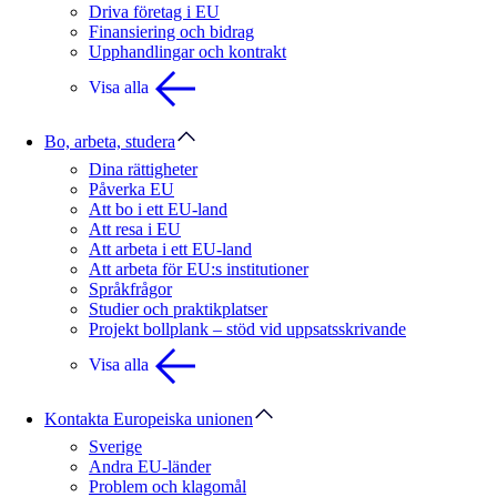
Driva företag i EU
Finansiering och bidrag
Upphandlingar och kontrakt
Visa alla
Bo, arbeta, studera
Dina rättigheter
Påverka EU
Att bo i ett EU-land
Att resa i EU
Att arbeta i ett EU-land
Att arbeta för EU:s institutioner
Språkfrågor
Studier och praktikplatser
Projekt bollplank – stöd vid uppsatsskrivande
Visa alla
Kontakta Europeiska unionen
Sverige
Andra EU-länder
Problem och klagomål