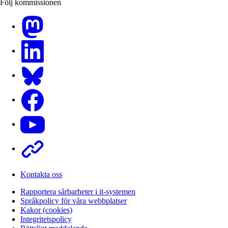
Följ kommissionen
Mastodon
LinkedIn
Bluesky
Facebook
Youtube
Other
Kontakta oss
Rapportera sårbarheter i it-systemen
Språkpolicy för våra webbplatser
Kakor (cookies)
Integritetspolicy