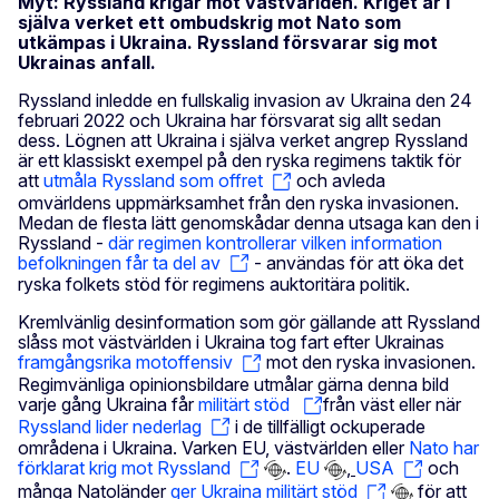
Myt: Ryssland krigar mot västvärlden. Kriget är i
själva verket ett ombudskrig mot Nato som
utkämpas i Ukraina. Ryssland försvarar sig mot
Ukrainas anfall.
Ryssland inledde en fullskalig invasion av Ukraina den 24
februari 2022 och Ukraina har försvarat sig allt sedan
dess. Lögnen att Ukraina i själva verket angrep Ryssland
är ett klassiskt exempel på den ryska regimens taktik för
att
utmåla Ryssland som offret
och avleda
omvärldens uppmärksamhet från den ryska invasionen.
Medan de flesta lätt genomskådar denna utsaga kan den i
Ryssland -
där regimen kontrollerar vilken information
befolkningen får ta del av
- användas för att öka det
ryska folkets stöd för regimens auktoritära politik.
Kremlvänlig desinformation som gör gällande att Ryssland
slåss mot västvärlden i Ukraina tog fart efter Ukrainas
framgångsrika motoffensiv
mot den ryska invasionen.
Regimvänliga opinionsbildare utmålar gärna denna bild
varje gång Ukraina får
militärt stöd
från väst eller när
Ryssland lider nederlag
i de tillfälligt ockuperade
områdena i Ukraina. Varken EU, västvärlden eller
Nato har
förklarat krig mot Ryssland
.
EU
,
USA
och
många Natoländer
ger Ukraina militärt stöd
för att