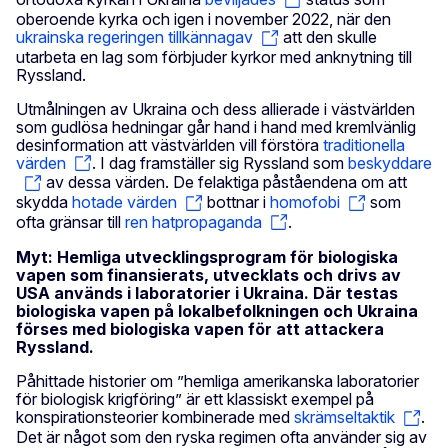
oberoende kyrka och igen i november 2022, när den
ukrainska regeringen tillkännagav
att den skulle
utarbeta en lag som förbjuder kyrkor med anknytning till
Ryssland.
Utmålningen av Ukraina och dess allierade i västvärlden
som gudlösa hedningar går hand i hand med kremlvänlig
desinformation att västvärlden vill förstöra
traditionella
värden
. I dag framställer sig Ryssland som
beskyddare
av dessa värden. De felaktiga påståendena om att
skydda
hotade värden
bottnar i
homofobi
som
ofta gränsar till
ren hatpropaganda
.
Myt: Hemliga utvecklingsprogram för biologiska
vapen som finansierats, utvecklats och drivs av
USA används i laboratorier i Ukraina. Där testas
biologiska vapen på lokalbefolkningen och Ukraina
förses med biologiska vapen för att attackera
Ryssland.
Påhittade historier om ”hemliga amerikanska laboratorier
för biologisk krigföring” är ett klassiskt exempel på
konspirationsteorier kombinerade med
skrämseltaktik
.
Det är något som den ryska regimen ofta använder sig av