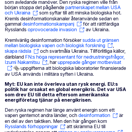
som avledande manöver. Den ryska regimen ville från
början stoppa det pågående
partnerskapet mellan USA
och Ukraina
som syftar till att minska biologiska hot.
Kremls desinformationskanaler återanvände sedan en
gammal
desinformationskampanj
för att rättfärdiga
Rysslands
oprovocerade invasion
av Ukraina.
Kremlvänlig desinformation försöker
sudda ut gränsen
mellan biologiska vapen och biologisk forskning
,
skapa rädsla
och svartmåla Ukraina.
Tillförlitliga källor,
däribland
FN:s höga representant för nedrustningsfrågor,
Izumi Nakamitsu
,
har
upprepade gånger motbevisat
uppgifterna att biologiska laboratorier finansierade
av USA används i militära syften i Ukraina.
Myt: EU kan inte överleva utan rysk energi. EU:s
politik har orsakat en global energikris. Det var USA
som drev EU till detta eftersom amerikanska
energiföretag tjänar på energikrisen.
Den ryska regimen har länge använt energin som ett
vapen gentemot andra länder, och
desinformation
är
en del av den taktiken. Men den här gången kom
Rysslands förhoppningar
att skrämma EU till