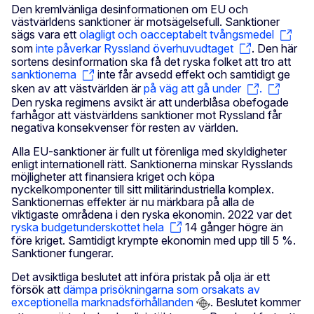
Den kremlvänliga desinformationen om EU och
västvärldens sanktioner är motsägelsefull. Sanktioner
sägs vara ett
olagligt och oacceptabelt tvångsmedel
som
inte påverkar Ryssland överhuvudtaget
. Den här
sortens desinformation ska få det ryska folket att tro att
sanktionerna
inte får avsedd effekt och samtidigt ge
sken av att västvärlden är
på väg att gå under
.
Den ryska regimens avsikt är att underblåsa obefogade
farhågor att västvärldens sanktioner mot Ryssland får
negativa konsekvenser för resten av världen.
Alla EU-sanktioner är fullt ut förenliga med skyldigheter
enligt internationell rätt. Sanktionerna minskar Rysslands
möjligheter att finansiera kriget och köpa
nyckelkomponenter till sitt militärindustriella komplex.
Sanktionernas effekter är nu märkbara på alla de
viktigaste områdena i den ryska ekonomin. 2022 var det
ryska budgetunderskottet hela
14 gånger högre än
före kriget. Samtidigt krympte ekonomin med upp till 5 %.
Sanktioner fungerar.
Det avsiktliga beslutet att införa pristak på olja är ett
försök att
dämpa prisökningarna som orsakats av
exceptionella marknadsförhållanden
. Beslutet kommer