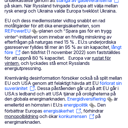
underkastelse genom att
stänga av gasleveranserna
på skam. När Ryssland tvingade Europa att välja mellan
rysk energi och Ukraina valde Europa tveklöst Ukraina.
EU och dess medlemsstater vidtog snabbt en rad
motåtgärder för att öka energisäkerheten, som
REPowerEU
-planen och ”Spara gas för en trygg
vinter”-initiativet som innebar en frivillig minskning av
efterfrågan på naturgas med 15 % . EU:s underjordiska
gasreserver fylldes till mer än 95 % av sin kapacitet,
långt
före
den tidsfrist (1 november 2022) som fastställdes
för att uppnå 80 % kapacitet. Europa var
rustat för
vintern
, och lyckades stå emot Rysslands
energiutpressning.
Kremlvänlig desinformation försöker också så split mellan
EU och USA genom att felaktigt hävda att EU
förlorat sin
suveränitet
. Dessa påståenden går ut på att EU går i
USA:s ledband och att USA tjänar på oroligheterna på
den globala energimarknaden.
Energidiversifiering
är
emellertid en hörnsten i EU:s
energipolitik
. Den
förbättrar Europas
energisäkerhet
, förhindrar
monopolbildning
och ökar
konkurrensen
på
energimarknaden.