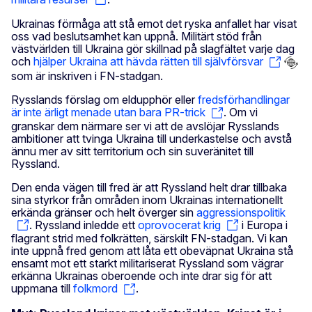
Ukrainas förmåga att stå emot det ryska anfallet har visat
oss vad beslutsamhet kan uppnå. Militärt stöd från
västvärlden till Ukraina gör skillnad på slagfältet varje dag
och
hjälper Ukraina att hävda rätten till självförsvar
som är inskriven i FN-stadgan.
Rysslands förslag om eldupphör eller
fredsförhandlingar
är inte ärligt menade utan bara PR-trick
. Om vi
granskar dem närmare ser vi att de avslöjar Rysslands
ambitioner att tvinga Ukraina till underkastelse och avstå
ännu mer av sitt territorium och sin suveränitet till
Ryssland.
Den enda vägen till fred är att Ryssland helt drar tillbaka
sina styrkor från områden inom Ukrainas internationellt
erkända gränser och helt överger sin
aggressionspolitik
. Ryssland inledde ett
oprovocerat krig
i Europa i
flagrant strid med folkrätten, särskilt FN-stadgan. Vi kan
inte uppnå fred genom att låta ett obeväpnat Ukraina stå
ensamt mot ett starkt militariserat Ryssland som vägrar
erkänna Ukrainas oberoende och inte drar sig för att
uppmana till
folkmord
.