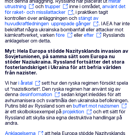
mot denna anläggning. Ryssland har placerat ut
militär
utrustning
och
trupper
inne i området,
använt det
för raket- och missilattacker
, i praktiken tagit
kontrollen över anläggningen och
stängt av
huvudkraftledningen upprepade gånger
. IAEA har inte
bekräftat några ukrainska bombanfall eller attacker mot
kärnkraftverket, varken
före
eller
efter
Rysslands
anklagelser om detta.
Myt: Hela Europa stödde Nazitysklands invasion av
Sovjetunionen, på samma sätt som Europa nu
stöder Naziukraina. Ryssland fortsätter det stora
fosterlandskriget i Ukraina för att befria världen
från nazister.
Vi har
i åratal
sett hur den ryska regimen försökt spela
ut ”nazistkortet”. Den ryska regimen har använt sig av
denna
desinformation
sedan kriget inleddes för att
avhumanisera och svartmåla den ukrainska befolkningen.
Putins bild av Ryssland som en
buffert mot nazismen
är ett skolboksexempel på
projektion
och ett sätt för
Ryssland att skylla sina egna destruktiva handlingar på
andra.
Anklagelserna
att hela Europa stödde Nazitysklands