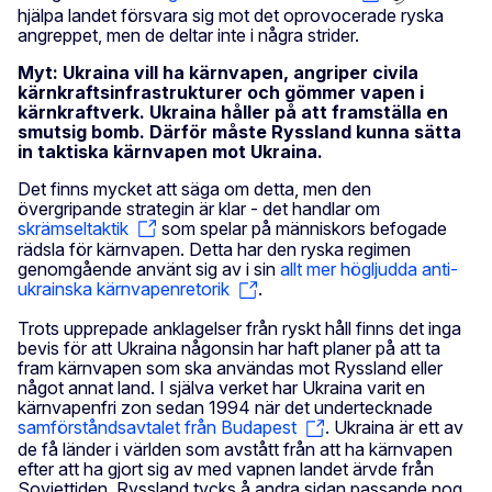
hjälpa landet försvara sig mot det oprovocerade ryska
angreppet, men de deltar inte i några strider.
Myt: Ukraina vill ha kärnvapen, angriper civila
kärnkraftsinfrastrukturer och gömmer vapen i
kärnkraftverk. Ukraina håller på att framställa en
smutsig bomb. Därför måste Ryssland kunna sätta
in taktiska kärnvapen mot Ukraina.
Det finns mycket att säga om detta, men den
övergripande strategin är klar - det handlar om
skrämseltaktik
som spelar på människors befogade
rädsla för kärnvapen. Detta har den ryska regimen
genomgående använt sig av i sin
allt mer högljudda anti-
ukrainska kärnvapenretorik
.
Trots upprepade anklagelser från ryskt håll finns det inga
bevis för att Ukraina någonsin har haft planer på att ta
fram kärnvapen som ska användas mot Ryssland eller
något annat land. I själva verket har Ukraina varit en
kärnvapenfri zon sedan 1994 när det undertecknade
samförståndsavtalet från Budapest
. Ukraina är ett av
de få länder i världen som avstått från att ha kärnvapen
efter att ha gjort sig av med vapnen landet ärvde från
Sovjettiden. Ryssland tycks å andra sidan passande nog