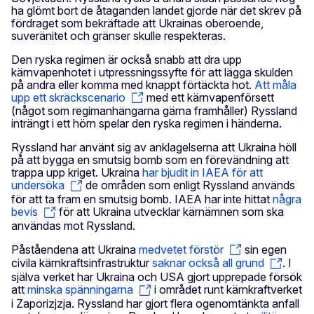
ha glömt bort de åtaganden landet gjorde när det skrev på
fördraget som bekräftade att Ukrainas oberoende,
suveränitet och gränser skulle respekteras.
Den ryska regimen är också snabb att dra upp
kärnvapenhotet i utpressningssyfte för att lägga skulden
på andra eller komma med knappt förtäckta hot.
Att måla
upp ett skräckscenario
med ett kärnvapenförsett
(något som regimanhängarna gärna framhåller) Ryssland
inträngt i ett hörn spelar den ryska regimen i händerna.
Ryssland har använt sig av anklagelserna att Ukraina höll
på att bygga en smutsig bomb som en förevändning att
trappa upp kriget. Ukraina
har bjudit in IAEA för att
undersöka
de områden som enligt Ryssland används
för att ta fram en smutsig bomb. IAEA har inte hittat
några
bevis
för att Ukraina utvecklar kärnämnen som ska
användas mot Ryssland.
Påståendena att Ukraina
medvetet förstör
sin egen
civila kärnkraftsinfrastruktur
saknar också all grund
. I
själva verket har Ukraina och USA gjort upprepade försök
att
minska spänningarna
i området runt kärnkraftverket
i Zaporizjzja. Ryssland har gjort flera ogenomtänkta anfall