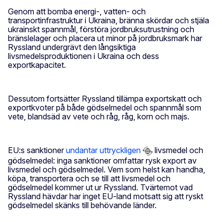
Genom att bomba energi-, vatten- och
transportinfrastruktur i Ukraina, bränna skördar och stjäla
ukrainskt spannmål, förstöra jordbruksutrustning och
bränslelager och placera ut minor på jordbruksmark har
Ryssland undergrävt den långsiktiga
livsmedelsproduktionen i Ukraina och dess
exportkapacitet.
Dessutom fortsätter Ryssland tillämpa exportskatt och
exportkvoter på både gödselmedel och spannmål som
vete, blandsäd av vete och råg, råg, korn och majs.
EU:s sanktioner
undantar uttryckligen
livsmedel och
gödselmedel: inga sanktioner omfattar rysk export av
livsmedel och gödselmedel. Vem som helst kan handha,
köpa, transportera och se till att livsmedel och
gödselmedel kommer ut ur Ryssland. Tvärtemot vad
Ryssland hävdar har inget EU-land motsatt sig att ryskt
gödselmedel skänks till behövande länder.