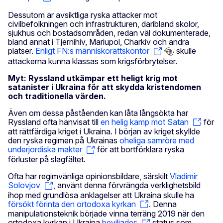
Dessutom är avsiktliga ryska attacker mot
civilbefolkningen och infrastrukturen, däribland skolor,
sjukhus och bostadsområden, redan väl dokumenterade,
bland annat i Tjernihiv, Mariupol, Charkiv och andra
platser.
Enligt FN:s människorättskontor
skulle
attackerna kunna klassas som krigsförbrytelser.
Myt: Ryssland utkämpar ett heligt krig mot
satanister i Ukraina för att skydda kristendomen
och traditionella värden.
Även om dessa påståenden kan låta långsökta har
Ryssland ofta hänvisat till
en helig kamp mot Satan
för
att rättfärdiga kriget i Ukraina. I början av kriget skyllde
den ryska regimen på Ukrainas
oheliga samröre med
underjordiska makter
för att bortförklara ryska
förluster på slagfältet.
Ofta har regimvänliga opinionsbildare, särskilt
Vladimir
Solovjov
, använt denna förvrängda verklighetsbild
ihop med grundlösa anklagelser att Ukraina skulle ha
försökt förinta den ortodoxa kyrkan
. Denna
manipulationsteknik började vinna terräng 2019 när den
ortodoxa kyrkan i Ukraina
beviljades
status som