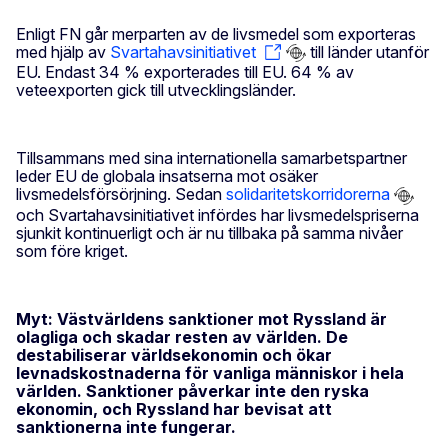
Enligt FN går merparten av de livsmedel som exporteras
med hjälp av
Svartahavsinitiativet
till länder utanför
EU. Endast 34 % exporterades till EU. 64 % av
veteexporten gick till utvecklingsländer.
Tillsammans med sina internationella samarbetspartner
leder EU de globala insatserna mot osäker
livsmedelsförsörjning. Sedan
solidaritetskorridorerna
och Svartahavsinitiativet infördes har livsmedelspriserna
sjunkit kontinuerligt och är nu tillbaka på samma nivåer
som före kriget.
Myt: Västvärldens sanktioner mot Ryssland är
olagliga och skadar resten av världen. De
destabiliserar världsekonomin och ökar
levnadskostnaderna för vanliga människor i hela
världen. Sanktioner påverkar inte den ryska
ekonomin, och Ryssland har bevisat att
sanktionerna inte fungerar.