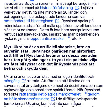
invasion av Sovjetunionen är minst sagt
befängda
. Här
ser vi ett exempel på
historieförfalskning
. I själva
verket var det 1942 inte mindre än 26 länder och
exilregeringar i de ockuperade länderna som var
motståndare till Hitlerregimen
. Ryssland spelar på
människors rädsla för att måla upp bilden av ett land som
slåss mot nazismen. Detta är inte bara manipulativt utan
rent ut sagt löjeväckande, särskilt när man betänker den
ryska regimens
öppet antisemitiska
retorik.
Myt: Ukraina är en artificiell skapelse, inte en
suverän stat. Ukrainska områden har historiskt
sett tillhört Ryssland. Invånarna i dessa områden
har utan påtryckningar uttryckt sin politiska vilja
att åter bli ryssar och det är Rysslands plikt att
befria och skydda dem.
Ukraina är en suverän stat med en egen identitet och
mångårig
historia. Att förneka att Ukraina är en
suverän stat är ytterligare exempel på desinformation som
regimvänliga opinionsbildare spridit i åratal. När Ryssland
försökte
rättfärdiga det olagliga markrofferiet
genom
att hålla skenomröstningar
i de tillfälligt ockuperade
territorierna i Ukraina, kom det inte som någon