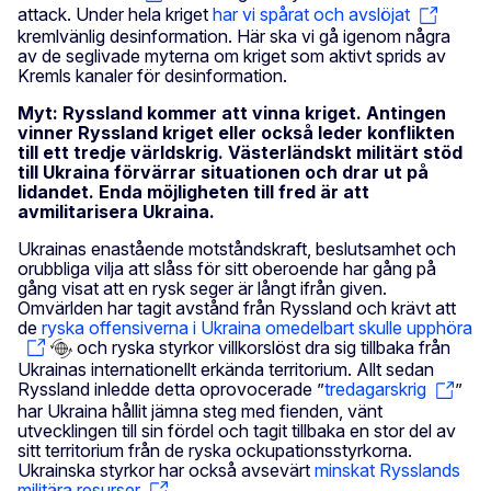
attack. Under hela kriget
har vi spårat och avslöjat
kremlvänlig desinformation. Här ska vi gå igenom några
av de seglivade myterna om kriget som aktivt sprids av
Kremls kanaler för desinformation.
Myt: Ryssland kommer att vinna kriget. Antingen
vinner Ryssland kriget eller också leder konflikten
till ett tredje världskrig. Västerländskt militärt stöd
till Ukraina förvärrar situationen och drar ut på
lidandet. Enda möjligheten till fred är att
avmilitarisera Ukraina.
Ukrainas enastående motståndskraft, beslutsamhet och
orubbliga vilja att slåss för sitt oberoende har gång på
gång visat att en rysk seger är långt ifrån given.
Omvärlden har tagit avstånd från Ryssland och krävt att
de
ryska offensiverna i Ukraina omedelbart skulle upphöra
och ryska styrkor villkorslöst dra sig tillbaka från
Ukrainas internationellt erkända territorium. Allt sedan
Ryssland inledde detta oprovocerade ”
tredagarskrig
”
har Ukraina hållit jämna steg med fienden, vänt
utvecklingen till sin fördel och tagit tillbaka en stor del av
sitt territorium från de ryska ockupationsstyrkorna.
Ukrainska styrkor har också avsevärt
minskat Rysslands
militära resurser
.