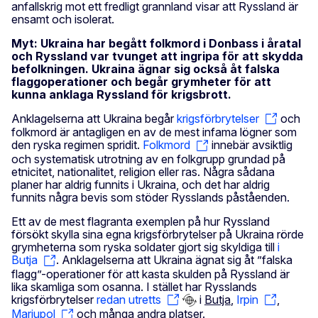
anfallskrig mot ett fredligt grannland visar att Ryssland är
ensamt och isolerat.
Myt: Ukraina har begått folkmord i Donbass i åratal
och Ryssland var tvunget att ingripa för att skydda
befolkningen. Ukraina ägnar sig också åt falska
flaggoperationer och begår grymheter för att
kunna anklaga Ryssland för krigsbrott.
Anklagelserna att Ukraina begår
krigsförbrytelser
och
folkmord är antagligen en av de mest infama lögner som
den ryska regimen spridit.
Folkmord
innebär avsiktlig
och systematisk utrotning av en folkgrupp grundad på
etnicitet, nationalitet, religion eller ras. Några sådana
planer har aldrig funnits i Ukraina, och det har aldrig
funnits några bevis som stöder Rysslands påståenden.
Ett av de mest flagranta exemplen på hur Ryssland
försökt skylla sina egna krigsförbrytelser på Ukraina rörde
grymheterna som ryska soldater gjort sig skyldiga till
i
Butja
. Anklagelserna att Ukraina ägnat sig åt ”falska
flagg”-operationer för att kasta skulden på Ryssland är
lika skamliga som osanna. I stället har Rysslands
krigsförbrytelser
redan utretts
i
Butja
,
Irpin
,
Mariupol
och många andra platser.