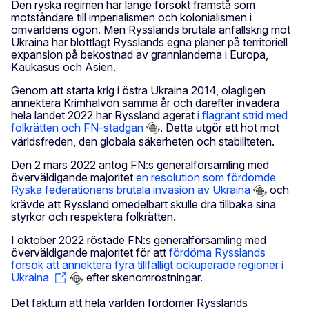
Den ryska regimen har länge försökt framstå som
motståndare till imperialismen och kolonialismen i
omvärldens ögon. Men Rysslands brutala anfallskrig mot
Ukraina har blottlagt Rysslands egna planer på territoriell
expansion på bekostnad av grannländerna i Europa,
Kaukasus och Asien.
Genom att starta krig i östra Ukraina 2014, olagligen
annektera Krimhalvön samma år och därefter invadera
hela landet 2022 har Ryssland agerat
i flagrant strid med
folkrätten och FN-stadgan
. Detta utgör ett hot mot
världsfreden, den globala säkerheten och stabiliteten.
Den 2 mars 2022 antog FN:s generalförsamling med
överväldigande majoritet
en resolution som fördömde
Ryska federationens brutala invasion av Ukraina
och
krävde att Ryssland omedelbart skulle dra tillbaka sina
styrkor och respektera folkrätten.
I oktober 2022 röstade FN:s generalförsamling med
överväldigande majoritet för att
fördöma Rysslands
försök att annektera fyra tillfälligt ockuperade regioner i
Ukraina
efter skenomröstningar.
Det faktum att hela världen fördömer Rysslands