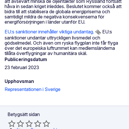
att avsevärt minska de oljeintäkter som Ryssland fortsatt
håva in sedan kriget inleddes. Beslutet kommer också att
bidra till att stabilisera de globala energipriserna och
samtidigt mildra de negativa konsekvenserna för
energiförsörjningen i länder utanför EU.
EU:s sanktioner innehåller viktiga undantag.
EU:s
sanktioner undantar uttryckligen livsmedel och
gödselmedel. Och även om ryska flygplan inte får flyga
över det europeiska luftrummet kan medlemsländerna
tillåta överflygningar av humanitära skäl.
Publiceringsdatum
23 februari 2023
Upphovsman
Representationen i Sverige
Betygsätt sidan