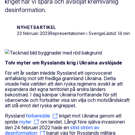
kriget har vi spåra och avslöjat kremlvänlig
desinformation.
NYHETSARTIKEL
23 februari 2023
Representationen i Sverige
Lästid: 14 min
Tolv myter om Rysslands krig i Ukraina avslöjade
För ett år sedan inledde Ryssland ett oprovocerat
anfallskrig mot sitt fredliga grannland Ukraina. Detta
visade hela världen att den ryska regimens avsikt är att
expandera det egna territoriet på andra länders
bekostnad. I dag kämpar Ukraina fortfarande för sitt
oberoende och fortsätter visa sin vilja och motståndskraft
att stå emot det ryska angreppet.
Ryssland
förberedde
kriget mot Ukraina genom att
sprida
myter
om landet. Långt före själva invasionen
den 24 februari 2022 hade en
strid ström av
desinformation
banat väg för Rysslands militära