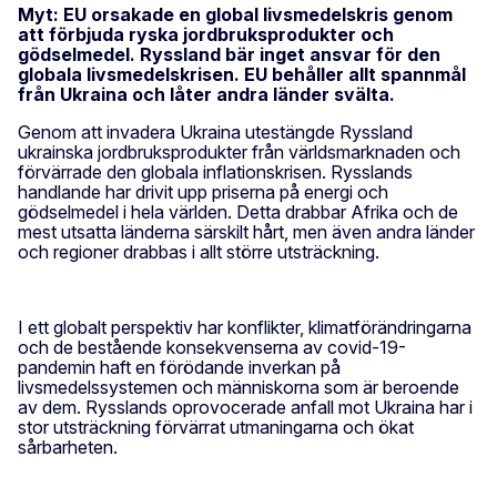
Myt: EU orsakade en global livsmedelskris genom
att förbjuda ryska jordbruksprodukter och
gödselmedel. Ryssland bär inget ansvar för den
globala livsmedelskrisen. EU behåller allt spannmål
från Ukraina och låter andra länder svälta.
Genom att invadera Ukraina utestängde Ryssland
ukrainska jordbruksprodukter från världsmarknaden och
förvärrade den globala inflationskrisen. Rysslands
handlande har drivit upp priserna på energi och
gödselmedel i hela världen. Detta drabbar Afrika och de
mest utsatta länderna särskilt hårt, men även andra länder
och regioner drabbas i allt större utsträckning.
I ett globalt perspektiv har konflikter, klimatförändringarna
och de bestående konsekvenserna av covid-19-
pandemin haft en förödande inverkan på
livsmedelssystemen och människorna som är beroende
av dem. Rysslands oprovocerade anfall mot Ukraina har i
stor utsträckning förvärrat utmaningarna och ökat
sårbarheten.