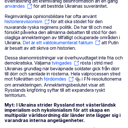
överraskning att kremlvänlig desinformation än en gång
användes
för att bestrida Ukrainas suveränitet.
Regimvänliga opinionsbildare har ofta använt
historierevisionism
för att öka stödet för den
nuvarande ryska regimens politik. De har till och med
försökt påverka den allmänna debatten till stöd för den
olagliga annekteringen av tillfälligt ockuperade områden i
Ukraina.
Det är ett väldokumenterat faktum
att Putin
är besatt av att skriva om historien.
Dessa skenomröstningar var överhuvudtaget inte fria och
demokratiska. Väljarna
tvingades
rösta i strid med
Ukrainas grundlag när beväpnade soldater gick från dörr
till dörr och samlade in rösterna. Hela valprocessen stred
mot folkrätten och
fördömdes
i FN-resolutionerna
om annekteringen. Annekteringsbeslutet visar att
Rysslands krigföring syftar till att expandera ryskt
territorium.
Myt: I Ukraina strider Ryssland mot västerländsk
imperialism och nykolonialism för att skapa en
multipolär världsordning där länder inte lägger sig i
varandras interna angelägenheter.