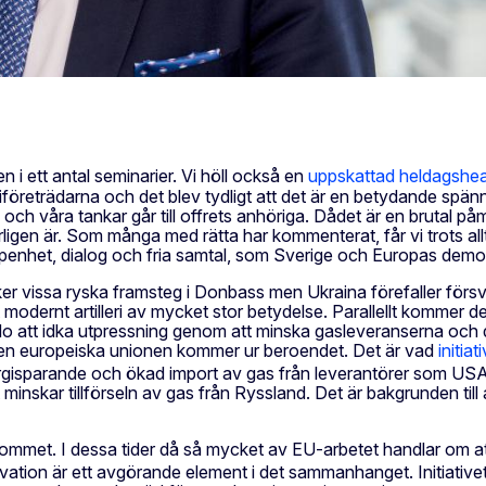
 i ett antal seminarier. Vi höll också en
uppskattad heldagshear
företrädarna och det blev tydligt att det är en betydande spännv
li och våra tankar går till offrets anhöriga. Dådet är en brutal p
igen är. Som många med rätta har kommenterat, får vi trots allt 
penhet, dialog och fria samtal, som Sverige och Europas demokr
 sker vissa ryska framsteg i Donbass men Ukraina förefaller försv
st modernt artilleri av mycket stor betydelse. Parallellt kommer det
edo att idka utpressning genom att minska gasleveranserna och 
den europeiska unionen kommer ur beroendet. Det är vad
initi
rgisparande och ökad import av gas från leverantörer som USA
t minskar tillförseln av gas från Ryssland. Det är bakgrunden ti
ommet. I dessa tider då så mycket av EU-arbetet handlar om att
ovation är ett avgörande element i det sammanhanget. Initiativet