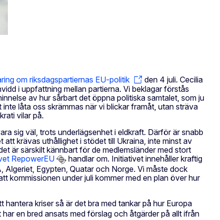
ing om riksdagspartiernas EU-politik
den 4 juli. Cecilia
idd i uppfattning mellan partierna. Vi beklagar förstås
åminnelse av hur sårbart det öppna politiska samtalet, som ju
inte låta oss skrämmas när vi blickar framåt, utan sträva
ati vilar på.
ara sig väl, trots underlägsenhet i eldkraft. Därför är snabb
 att krävas uthållighet i stödet till Ukraina, inte minst av
det är särskilt kännbart för de medlemsländer med stort
ativet RepowerEU
handlar om. Initiativet innehåller kraftig
, Algeriet, Egypten, Quatar och Norge. Vi måste dock
ll att kommissionen under juli kommer med en plan över hur
 hantera kriser så är det bra med tankar på hur Europa
 har en bred ansats med förslag och åtgärder på allt ifrån