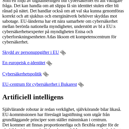
Som en följd av digitaliseringen blir cybersäkerhet en allt viktigare
fråga. Det kan handla om att slippa få sin identitet stulen eller bli
rånad på nätet. Det handlar också om att val ska kunna genomföras
korrekt och att sjukhus och energinätverk behöver skyddas mot
sabotage. EU-länderna har ett nära samarbete om cybersäkerhet
mellan berörda nationella myndigheter, understött av bl a EU:s
cybersäkerhetsexperter på myndigheten Enisa och
cyberforskningsenheten Atlas liksom ett kompetenscentrum för
cybersäkerhet.
Skydd av personuppgifter i EU
En europeisk e-identitet
Cybersäkerhetspolitik
EU-centrum för cybersäkerhet i Bukarest
Artificiell intelligens
Självlärande robotar är redan verklighet, självkörande bilar likaså.
EU-kommissionen har föreslagit lagstiftning som utgår från
grundläggande principer som ställer människan i centrum.
Det kommer att finnas proportionerliga och flexibla regler för de