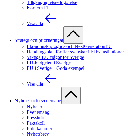
Tillgänglighetsredogörelse
Kort om EU
Visa alla
Strategi och prioriteringar
Ekonomisk prognos och NextGenerationEU
Handlingsplan för fler svenskar i EU:s institutioner
Viktiga EU-frågor för Sverige
EU-budgeten i Sverige
EU i Sverige – Goda exempel
Visa alla
Nyheter och evenemang
Nyheter
Evenemang
Pressinfo
Faktakoll
Publikationer
Nyhetsbrev