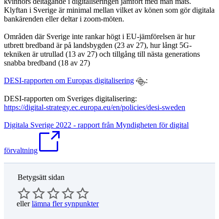
kvinnors deltagande i digitaliseringen jämfört med män mäts.
Klyftan i Sverige är minimal mellan vilket av könen som gör digitala
bankärenden eller deltar i zoom-möten.
Områden där Sverige inte rankar högt i EU-jämförelsen är hur
utbrett bredband är på landsbygden (23 av 27), hur långt 5G-
tekniken är utrullad (13 av 27) och tillgång till nästa generations
snabba bredband (18 av 27)
DESI-rapporten om Europas digitalisering
:
DESI-rapporten om Sveriges digitalisering:
https://digital-strategy.ec.europa.eu/en/policies/desi-sweden
Digitala Sverige 2022 - rapport från Myndigheten för digital
förvaltning
Betygsätt sidan
eller
lämna fler synpunkter