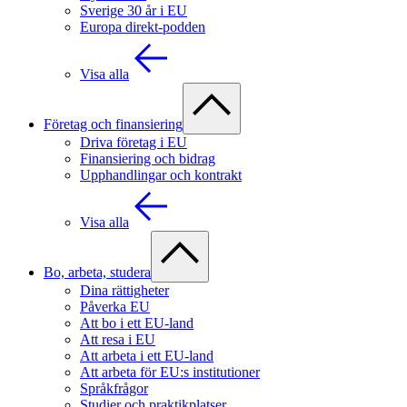
Sverige 30 år i EU
Europa direkt-podden
Visa alla
Företag och finansiering
Driva företag i EU
Finansiering och bidrag
Upphandlingar och kontrakt
Visa alla
Bo, arbeta, studera
Dina rättigheter
Påverka EU
Att bo i ett EU-land
Att resa i EU
Att arbeta i ett EU-land
Att arbeta för EU:s institutioner
Språkfrågor
Studier och praktikplatser