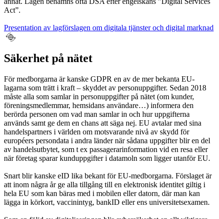
annat. Lagen benämns ofta DSA efter engelskans ”Digital Services
Act”.
Presentation av lagförslagen om digitala tjänster och digital marknad
Säkerhet på nätet
För medborgarna är kanske GDPR en av de mer bekanta EU-
lagarna som trätt i kraft – skyddet av personuppgifter. Sedan 2018
måste alla som samlar in personuppgifter på nätet (om kunder,
föreningsmedlemmar, hemsidans användare…) informera den
berörda personen om vad man samlar in och hur uppgifterna
används samt ge dem en chans att säga nej. EU avtalar med sina
handelspartners i världen om motsvarande nivå av skydd för
européers persondata i andra länder när sådana uppgifter blir en del
av handelsutbytet, som t ex passagerarinformation vid en resa eller
när företag sparar kunduppgifter i datamoln som ligger utanför EU.
Snart blir kanske eID lika bekant för EU-medborgarna. Förslaget är
att inom några år ge alla tillgång till en elektronisk identitet giltig i
hela EU som kan bäras med i mobilen eller datorn, där man kan
lägga in körkort, vaccinintyg, bankID eller ens universitetsexamen.