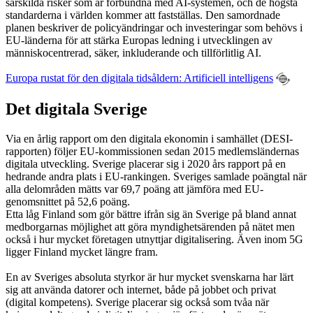
särskilda risker som är förbundna med AI-systemen, och de högsta
standarderna i världen kommer att fastställas. Den samordnade
planen beskriver de policyändringar och investeringar som behövs i
EU-länderna för att stärka Europas ledning i utvecklingen av
människocentrerad, säker, inkluderande och tillförlitlig AI.
Europa rustat för den digitala tidsåldern: Artificiell intelligens
Det digitala Sverige
Via en årlig rapport om den digitala ekonomin i samhället (DESI-
rapporten) följer EU-kommissionen sedan 2015 medlemsländernas
digitala utveckling. Sverige placerar sig i 2020 års rapport på en
hedrande andra plats i EU-rankingen. Sveriges samlade poängtal när
alla delområden mätts var 69,7 poäng att jämföra med EU-
genomsnittet på 52,6 poäng.
Etta låg Finland som gör bättre ifrån sig än Sverige på bland annat
medborgarnas möjlighet att göra myndighetsärenden på nätet men
också i hur mycket företagen utnyttjar digitalisering. Även inom 5G
ligger Finland mycket längre fram.
En av Sveriges absoluta styrkor är hur mycket svenskarna har lärt
sig att använda datorer och internet, både på jobbet och privat
(digital kompetens). Sverige placerar sig också som tvåa när