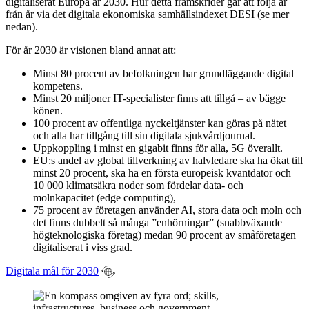
digitaliserat Europa år 2030. Hur detta framskrider går att följa år
från år via det digitala ekonomiska samhällsindexet DESI (se mer
nedan).
För år 2030 är visionen bland annat att:
Minst 80 procent av befolkningen har grundläggande digital
kompetens.
Minst 20 miljoner IT-specialister finns att tillgå – av bägge
könen.
100 procent av offentliga nyckeltjänster kan göras på nätet
och alla har tillgång till sin digitala sjukvårdjournal.
Uppkoppling i minst en gigabit finns för alla, 5G överallt.
EU:s andel av global tillverkning av halvledare ska ha ökat till
minst 20 procent, ska ha en första europeisk kvantdator och
10 000 klimatsäkra noder som fördelar data- och
molnkapacitet (edge computing),
75 procent av företagen använder AI, stora data och moln och
det finns dubbelt så många ”enhörningar” (snabbväxande
högteknologiska företag) medan 90 procent av småföretagen
digitaliserat i viss grad.
Digitala mål för 2030