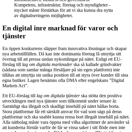
Kompetens, infrastruktur, företag och myndigheter -
mycket måste förstärkas för att vi ska kunna dra nytta
av digitaliseringens möjligheter.
En digital inre marknad för varor och
tjänster
En öppen konkurrens släpper fram innovativa lösningar och skapar
nya arbetstillfällen. Då kan inte dominanta företag få utnyttja sitt
övertag till att pressa undan nykomlingar på nätet. Enligt ett EU-
förslag till
lag om digitala marknader
ska så kallade grindvakter
(sådana som samlar många försäljare på sin egen plattform) inte
tillåtas att utnyttja sin unika position till att styra över kunder till sina
egna butiker. Lagen benämns ofta DMA efter engelskans ”Digital
Markets Act”.
Ett EU-förslag till
lag om digitala tjänster
ska stötta den positiva
utvecklingen med nya tjänster som tillkommit under senare år.
Samtidigt ska illegalt och skadligt innehåll på nätet hållas borta.
Stora plattformar får ett särskilt ansvar för vad som sägs på deras
plattformar och ska snabbt kunna rensa bort illegalt innehåll på nätet.
Alla nätbolag måste vara öppna med vilka algoritmer de använder så
att kunderna förstår varför de får se vissa saker i sitt flöde men inte