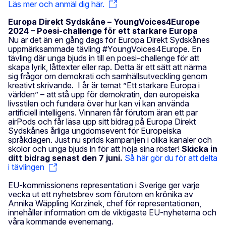
Läs mer och anmäl dig här.
Europa Direkt Sydskåne – YoungVoices4Europe
2024 – Poesi-challenge för ett starkare Europa
Nu är det än en gång dags för Europa Direkt Sydskånes
uppmärksammade tävling #YoungVoices4Europe. En
tävling där unga bjuds in till en poesi-challenge för att
skapa lyrik, låttexter eller rap. Detta är ett sätt att närma
sig frågor om demokrati och samhällsutveckling genom
kreativt skrivande. I år är temat ”Ett starkare Europa i
världen” – att stå upp för demokratin, den europeiska
livsstilen och fundera över hur kan vi kan använda
artificiell intelligens. Vinnaren får förutom äran ett par
airPods och får läsa upp sitt bidrag på Europa Direkt
Sydskånes årliga ungdomsevent för Europeiska
språkdagen. Just nu sprids kampanjen i olika kanaler och
skolor och unga bjuds in för att höja sina röster!
Skicka in
ditt bidrag senast den 7 juni.
Så här gör du för att delta
i tävlingen
EU-kommissionens representation i Sverige ger varje
vecka ut ett nyhetsbrev som förutom en krönika av
Annika Wäppling Korzinek, chef för representationen,
innehåller information om de viktigaste EU-nyheterna och
våra kommande evenemang.