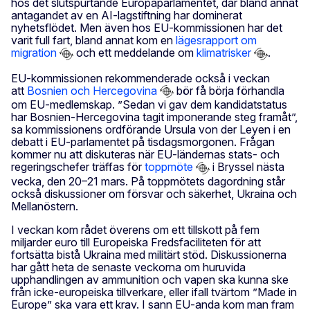
hos det slutspurtande Europaparlamentet, där bland annat
antagandet av en AI-lagstiftning har dominerat
nyhetsflödet. Men även hos EU-kommissionen har det
varit full fart, bland annat kom en
lägesrapport om
migration
och ett meddelande om
klimatrisker
.
EU-kommissionen rekommenderade också i veckan
att
Bosnien och Hercegovina
bör få börja förhandla
om EU-medlemskap. ”Sedan vi gav dem kandidatstatus
har Bosnien-Hercegovina tagit imponerande steg framåt”,
sa kommissionens ordförande Ursula von der Leyen i en
debatt i EU-parlamentet på tisdagsmorgonen. Frågan
kommer nu att diskuteras när EU-ländernas stats- och
regeringschefer träffas för
toppmöte
i Bryssel nästa
vecka, den 20–21 mars. På toppmötets dagordning står
också diskussioner om försvar och säkerhet, Ukraina och
Mellanöstern.
I veckan kom rådet överens om ett tillskott på fem
miljarder euro till Europeiska Fredsfaciliteten för att
fortsätta bistå Ukraina med militärt stöd. Diskussionerna
har gått heta de senaste veckorna om huruvida
upphandlingen av ammunition och vapen ska kunna ske
från icke-europeiska tillverkare, eller ifall tvärtom ”Made in
Europe” ska vara ett krav. I sann EU-anda kom man fram