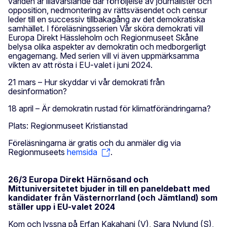
världen är illavarslande där förföljelse av journalister och
opposition, nedmontering av rättsväsendet och censur
leder till en successiv tillbakagång av det demokratiska
samhället. I föreläsningsserien Vår sköra demokrati vill
Europa Direkt Hässleholm och Regionmuseet Skåne
belysa olika aspekter av demokratin och medborgerligt
engagemang. Med serien vill vi även uppmärksamma
vikten av att rösta i EU-valet i juni 2024.
21 mars – Hur skyddar vi vår demokrati från
desinformation?
18 april – Är demokratin rustad för klimatförändringarna?
Plats: Regionmuseet Kristianstad
Föreläsningarna är gratis och du anmäler dig via
Regionmuseets
hemsida
.
26/3 Europa Direkt Härnösand och
Mittuniversitetet bjuder in till en paneldebatt med
kandidater från Västernorrland (och Jämtland) som
ställer upp i EU-valet 2024
Kom och lyssna på Erfan Kakahani (V), Sara Nylund (S),