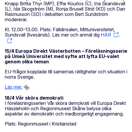
Knapp Britta Thyr (MP), Effie Kourlos (C), Ina Skandevall
(L), Ida Skogström (M), Ronja Brusell Strid (KD) och Dan
Rasmusson (SD) i debatten som Bert Sundström
modererar.
Kl. 12.00–13.00. Plats: Fälldinsalen, Mittuniversitetet,
Sundsvall (livesänds). Läs mer och anmäl dig
HÄR
.
15/4 Europa Direkt Västerbotten – Föreläsningsserie
på Umeå Universitet med syfte att lyfta EU-valet
genom olika teman
EU-frågor kopplade till samernas rättigheter och situation i
norra Sverige.
Läs mer.
18/4 Vår sköra demokrati
I föreläsningsserien Vår sköra demokrati vill Europa Direkt
Hässleholm och Regionmuseet Skåne belysa olika
aspekter av demokratin och medborgerligt engagemang.
Plats: Regionmuseet i Kristianstad