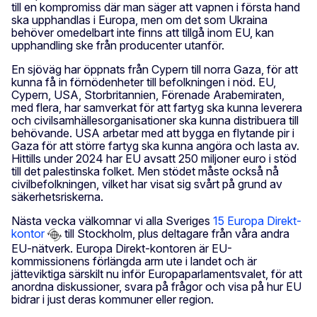
till en kompromiss där man säger att vapnen i första hand
ska upphandlas i Europa, men om det som Ukraina
behöver omedelbart inte finns att tillgå inom EU, kan
upphandling ske från producenter utanför.
En sjöväg har öppnats från Cypern till norra Gaza, för att
kunna få in förnödenheter till befolkningen i nöd. EU,
Cypern, USA, Storbritannien, Förenade Arabemiraten,
med flera, har samverkat för att fartyg ska kunna leverera
och civilsamhällesorganisationer ska kunna distribuera till
behövande. USA arbetar med att bygga en flytande pir i
Gaza för att större fartyg ska kunna angöra och lasta av.
Hittills under 2024 har EU avsatt 250 miljoner euro i stöd
till det palestinska folket. Men stödet måste också nå
civilbefolkningen, vilket har visat sig svårt på grund av
säkerhetsriskerna.
Nästa vecka välkomnar vi alla Sveriges
15 Europa Direkt-
kontor
till Stockholm, plus deltagare från våra andra
EU-nätverk. Europa Direkt-kontoren är EU-
kommissionens förlängda arm ute i landet och är
jätteviktiga särskilt nu inför Europaparlamentsvalet, för att
anordna diskussioner, svara på frågor och visa på hur EU
bidrar i just deras kommuner eller region.