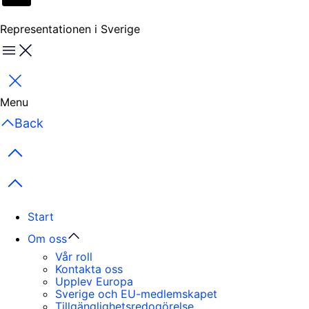
Representationen i Sverige
Menu
Stäng
Menu
Back
Previous items
Next items
Start
Om oss
Vår roll
Kontakta oss
Upplev Europa
Sverige och EU-medlemskapet
Tillgänglighetsredogörelse