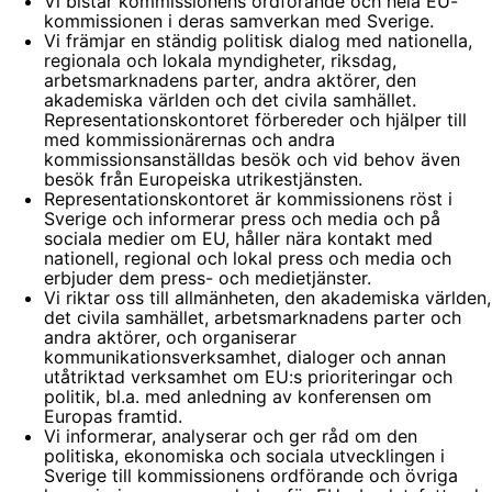
Vi bistår kommissionens ordförande och hela EU-
kommissionen i deras samverkan med Sverige.
Vi främjar en ständig politisk dialog med nationella,
regionala och lokala myndigheter, riksdag,
arbetsmarknadens parter, andra aktörer, den
akademiska världen och det civila samhället.
Representationskontoret förbereder och hjälper till
med kommissionärernas och andra
kommissionsanställdas besök och vid behov även
besök från Europeiska utrikestjänsten.
Representationskontoret är kommissionens röst i
Sverige och informerar press och media och på
sociala medier om EU, håller nära kontakt med
nationell, regional och lokal press och media och
erbjuder dem press- och medietjänster.
Vi riktar oss till allmänheten, den akademiska världen,
det civila samhället, arbetsmarknadens parter och
andra aktörer, och organiserar
kommunikationsverksamhet, dialoger och annan
utåtriktad verksamhet om EU:s prioriteringar och
politik, bl.a. med anledning av konferensen om
Europas framtid.
Vi informerar, analyserar och ger råd om den
politiska, ekonomiska och sociala utvecklingen i
Sverige till kommissionens ordförande och övriga